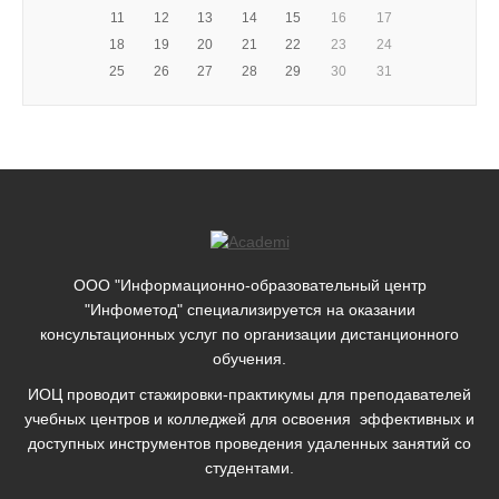
11
12
13
14
15
16
17
18
19
20
21
22
23
24
25
26
27
28
29
30
31
ООО "Информационно-образовательный центр
"Инфометод" специализируется на оказании
консультационных услуг по организации дистанционного
обучения.
ИОЦ проводит стажировки-практикумы для преподавателей
учебных центров и колледжей для освоения эффективных и
доступных инструментов проведения удаленных занятий со
студентами.