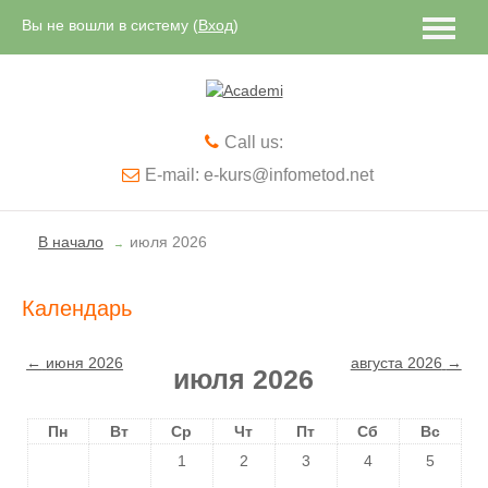
Вы не вошли в систему (
Вход
)
Русский ‎(ru)‎
Call us:
E-mail: e-kurs@infometod.net
В начало
июля 2026
→
Календарь
←
июня 2026
августа 2026
→
июля 2026
Пн
Вт
Ср
Чт
Пт
Сб
Вс
1
2
3
4
5