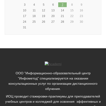
3
4
5
6
7
8
9
10
11
12
13
14
15
16
17
18
19
20
21
22
23
24
25
26
27
28
29
30
31
ООО "Информационно-образовательный центр
"Инфометод" специализируется на оказании
консультационных услуг по организации дистанционного
обучения.
ИОЦ проводит стажировки-практикумы для преподавателей
учебных центров и колледжей для освоения эффективных и