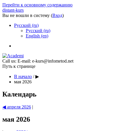
Перейти к основному содержанию
distant-kurs
Вы не вошли в систему (
Вход
)
Русский ‎(ru)‎
Русский ‎(ru)‎
English ‎(en)‎
Call us:
E-mail: e-kurs@infometod.net
Путь к странице
В начало
/
▶︎
мая 2026
Календарь
◀︎
апреля 2026
|
мая 2026