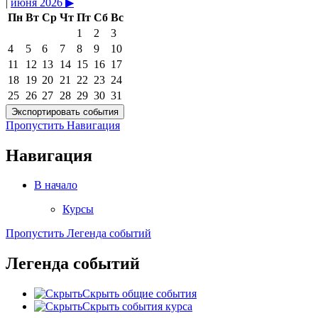
|
июня 2026
▶︎
Пн
Вт
Ср
Чт
Пт
Сб
Вс
1
2
3
4
5
6
7
8
9
10
11
12
13
14
15
16
17
18
19
20
21
22
23
24
25
26
27
28
29
30
31
Пропустить Навигация
Навигация
В начало
Курсы
Пропустить Легенда событий
Легенда событий
Скрыть общие события
Скрыть события курса