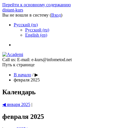
Перейти к основному содержанию
distant-kurs
Вы не вошли в систему (
Вход
)
Русский ‎(ru)‎
Русский ‎(ru)‎
English ‎(en)‎
Call us:
E-mail: e-kurs@infometod.net
Путь к странице
В начало
/
▶︎
февраля 2025
Календарь
◀︎
января 2025
|
февраля 2025