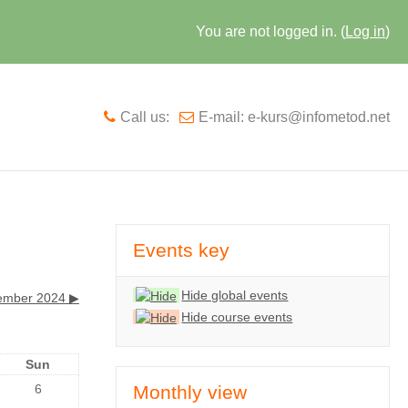
You are not logged in. (
Log in
)
Call us:
E-mail: e-kurs@infometod.net
Events key
Hide global events
ember 2024
▶︎
Hide course events
Sun
6
Monthly view