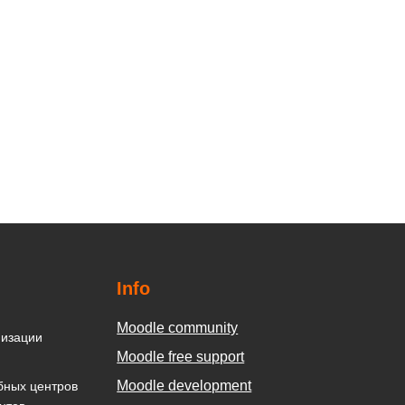
Info
Moodle community
низации
Moodle free support
Moodle development
бных центров