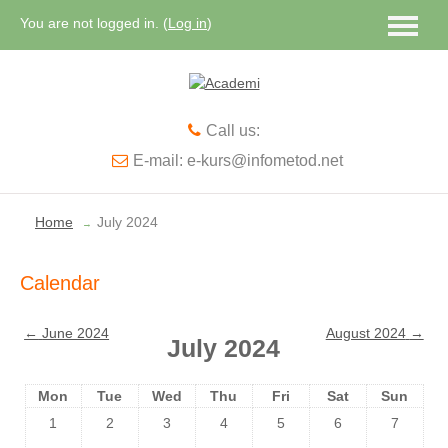
You are not logged in. (
Log in
)
English ‎(en)‎
Call us:
E-mail: e-kurs@infometod.net
Home
July 2024
→
Calendar
←
June 2024
August 2024
→
July 2024
Mon
Tue
Wed
Thu
Fri
Sat
Sun
1
2
3
4
5
6
7