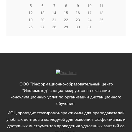
5
6
7
8
9
10
11
12
13
14
15
16
17
18
19
20
21
22
23
24
25
26
27
28
29
30
31
ООО "Информационно-образовательный центр
"Инфометод" специализируется на оказании
консультационных услуг по организации дистанционного
обучения.
ИОЦ проводит стажировки-практикумы для преподавателей
учебных центров и колледжей для освоения эффективных и
доступных инструментов проведения удаленных занятий со