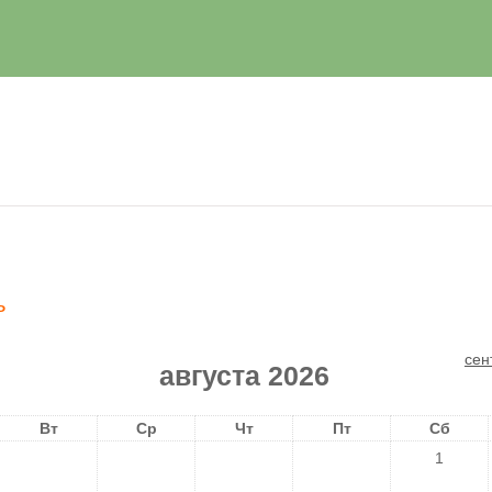
ь
сен
августа 2026
Вт
Ср
Чт
Пт
Сб
1