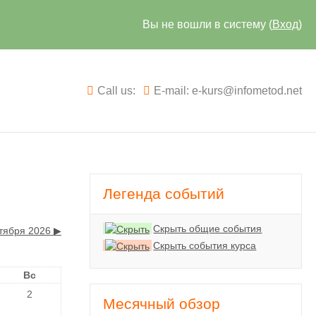
Вы не вошли в систему (
Вход
)
Call us:
E-mail: e-kurs@infometod.net
Легенда событий
Скрыть общие события
тября 2026
▶︎
Скрыть события курса
Вс
2
Месячный обзор