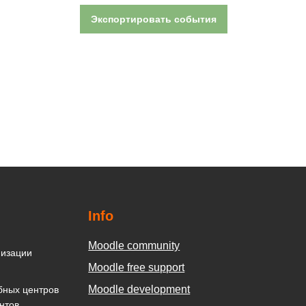
Info
Moodle community
низации
Moodle free support
Moodle development
бных центров
нтов