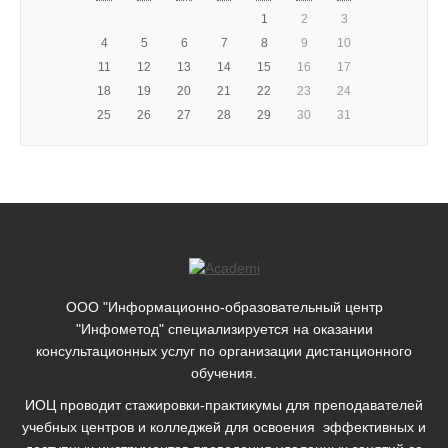
1
2
3
4
5
6
7
8
9
10
11
12
13
14
15
16
17
18
19
20
21
22
23
24
25
26
27
28
29
30
31
ООО "Информационно-образовательный центр
"Инфометод" специализируется на оказании
консультационных услуг по организации дистанционного
обучения.
ИОЦ проводит стажировки-практикумы для преподавателей
учебных центров и колледжей для освоения эффективных и