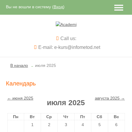
Вы не вошли в систему (
Вход
)
Русский ‎(ru)‎
Call us:
E-mail: e-kurs@infometod.net
В начало
июля 2025
→
Календарь
←
июня 2025
августа 2025
→
июля 2025
Пн
Вт
Ср
Чт
Пт
Сб
Вс
1
2
3
4
5
6