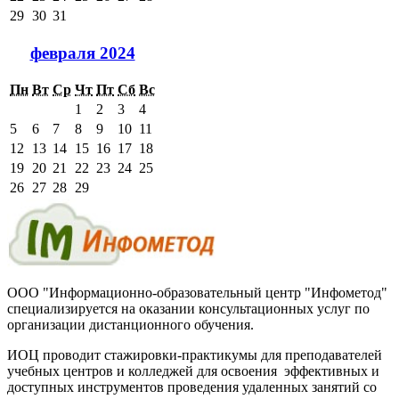
29
30
31
февраля 2024
Пн
Вт
Ср
Чт
Пт
Сб
Вс
1
2
3
4
5
6
7
8
9
10
11
12
13
14
15
16
17
18
19
20
21
22
23
24
25
26
27
28
29
ООО "Информационно-образовательный центр "Инфометод"
специализируется на оказании консультационных услуг по
организации дистанционного обучения.
ИОЦ проводит стажировки-практикумы для преподавателей
учебных центров и колледжей для освоения эффективных и
доступных инструментов проведения удаленных занятий со